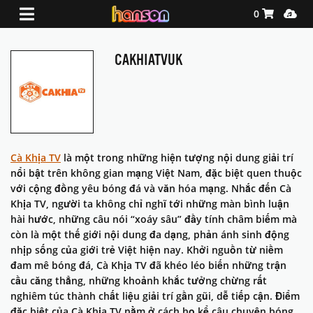
Shopping Ca
Media
0
CAKHIATVUK
Cà Khịa TV
là một trong những hiện tượng nội dung giải trí
nổi bật trên không gian mạng Việt Nam, đặc biệt quen thuộc
với cộng đồng yêu bóng đá và văn hóa mạng. Nhắc đến Cà
Khịa TV, người ta không chỉ nghĩ tới những màn bình luận
hài hước, những câu nói “xoáy sâu” đầy tính châm biếm mà
còn là một thế giới nội dung đa dạng, phản ánh sinh động
nhịp sống của giới trẻ Việt hiện nay. Khởi nguồn từ niềm
đam mê bóng đá, Cà Khịa TV đã khéo léo biến những trận
cầu căng thẳng, những khoảnh khắc tưởng chừng rất
nghiêm túc thành chất liệu giải trí gần gũi, dễ tiếp cận. Điểm
đặc biệt của Cà Khịa TV nằm ở cách họ kể câu chuyện bóng