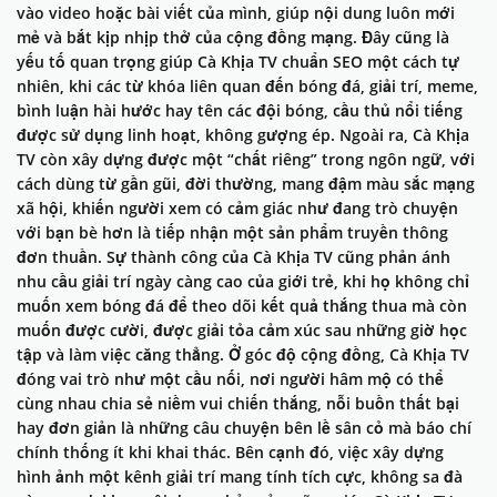
vào video hoặc bài viết của mình, giúp nội dung luôn mới
mẻ và bắt kịp nhịp thở của cộng đồng mạng. Đây cũng là
yếu tố quan trọng giúp Cà Khịa TV chuẩn SEO một cách tự
nhiên, khi các từ khóa liên quan đến bóng đá, giải trí, meme,
bình luận hài hước hay tên các đội bóng, cầu thủ nổi tiếng
được sử dụng linh hoạt, không gượng ép. Ngoài ra, Cà Khịa
TV còn xây dựng được một “chất riêng” trong ngôn ngữ, với
cách dùng từ gần gũi, đời thường, mang đậm màu sắc mạng
xã hội, khiến người xem có cảm giác như đang trò chuyện
với bạn bè hơn là tiếp nhận một sản phẩm truyền thông
đơn thuần. Sự thành công của Cà Khịa TV cũng phản ánh
nhu cầu giải trí ngày càng cao của giới trẻ, khi họ không chỉ
muốn xem bóng đá để theo dõi kết quả thắng thua mà còn
muốn được cười, được giải tỏa cảm xúc sau những giờ học
tập và làm việc căng thẳng. Ở góc độ cộng đồng, Cà Khịa TV
đóng vai trò như một cầu nối, nơi người hâm mộ có thể
cùng nhau chia sẻ niềm vui chiến thắng, nỗi buồn thất bại
hay đơn giản là những câu chuyện bên lề sân cỏ mà báo chí
chính thống ít khi khai thác. Bên cạnh đó, việc xây dựng
hình ảnh một kênh giải trí mang tính tích cực, không sa đà