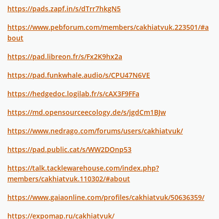
https://pads.zapf.in/s/dTrr7hkgN5
https://www.pebforum.com/members/cakhiatvuk.223501/#a
bout
https://pad.libreon.fr/s/Fx2K9hx2a
https://pad.funkwhale.audio/s/CPU47N6VE
https://hedgedoc.logilab.fr/s/cAX3F9FFa
https://md.opensourceecology.de/s/jgdCm1BJw
https://www.nedrago.com/forums/users/cakhiatvuk/
https://pad.public.cat/s/WW2DOnp53
https://talk.tacklewarehouse.com/index.php?
members/cakhiatvuk.110302/#about
https://www.gaiaonline.com/profiles/cakhiatvuk/50636359/
https://expomap.ru/cakhiatvuk/