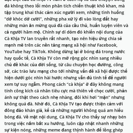
đá không theo lối mòn phân tích chiến thuật khô khan, mà
tập trung khai thác cảm xúc người xem, những tình huống
“dở khóc dở cười”, những pha xử lý đi vào lòng đất hay
những màn ăn mừng quá đà của cầu thủ, huấn luyện viên và
cả người hâm mộ. Chính sự dí dỏm đó khiến nội dung của
Cà Khịa TV lan truyền rất nhanh, tạo nên hiệu ứng chia sẻ
mạnh mẽ trên các nền tảng mạng xã hội như Facebook,
YouTube hay TikTok. Không dừng lại ở bóng đá trong nước
hay quốc tế, Cà Khịa TV còn mở rộng góc nhìn sang nhiều
chủ đề khác của đời sống, từ câu chuyện học đường, công
sở, các trào lưu mạng cho tới những vấn đề xã hội được thể
hiện dưới góc nhìn hài hước nhưng vẫn đủ tinh tế để người
xem tự suy ngẫm. Phong cách “cà khịa” ở đây không mang
tính công kích cá nhân tiêu cực mà thiên về chọc cười, phản
ánh sự thật theo cách nhẹ nhàng, đôi khi hơi “mặn” nhưng
không quá đà. Nhờ đó, Cà Khịa TV tạo được thiện cảm với
đông đảo khán giả, kể cả những người không quá am hiểu
bóng đá. Về mặt nội dung, Cà Khịa TV cho thấy sự nhạy bén
trong việc nắm bắt xu hướng, luôn cập nhật nhanh những
sự kiện nóng, những meme đang thịnh hành để lồng ghép