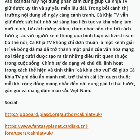
vào scandal hay nội dung phản cảm cũng giúp Cà Khịa TV
giữ được uy tín và sự yêu mến lâu dài. Trong bối cảnh thị
trường nội dung số ngày càng cạnh tranh, Cà Khịa TV vẫn
giữ được sức hút nhờ sự sáng tạo liên tục và khả năng làm
mới mình, từ cách dựng video, chọn nhạc nền cho tới cách
tương tác với người xem thông qua bình luận và livestream.
Có thể nói, Cà Khịa TV không chỉ đơn thuần là một kênh giải
trí về bóng đá mà đã trở thành một phần của văn hóa mạng,
nơi tiếng cười được tạo ra từ những điều rất quen thuộc
trong cuộc sống. Chính sự đa dạng về chủ đề, linh hoạt
trong cách thể hiện và tinh thần “cà khịa cho vui” đã giúp Cà
Khịa TV ghi dấu ấn mạnh mẽ, trở thành cái tên quen thuộc
mỗi khi cộng đồng mạng nhắc đến nội dung giải trí hài hước,
gần gũi và mang đậm màu sắc Việt Nam.
Social
http://jobboard.piasd.org/author/cakhiatvuk/
https://www.fantasyplanet.cz/diskuzni-
fora/users/cakhiatvuk/