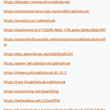
https://blender.community/cakhiatvuk/
https://motionentrance.edu.np/profile/cakhiatvuk/
https://acomics.ru/-cakhiatvuk
https://quicknote.io/c11520f0-f6bb-11f0-ae0a-59ebc2bda7bf/
https://aprenderfotografia.online/usuarios/cakhiatvuk/profil
e/
https://doc.adminforge.de/s/DZ5Rq9lCXH
https://paper.wf/cakhiatvuk/cakhiatvuk
https://telegra.ph/cakhiatvuk-01-21-2
https://rant.li/cakhiatvuk/cakhiatvuk
https://zenwriting.net/zbalvfzhgj
https://writeablog.net/1z2ye3f7di
https://4r.ketnoitatca.net/members/cakhiatvuk.772462/#abo