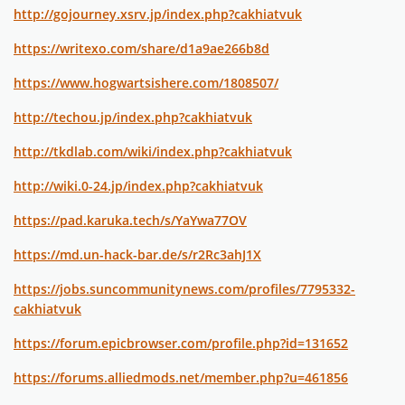
http://gojourney.xsrv.jp/index.php?cakhiatvuk
https://writexo.com/share/d1a9ae266b8d
https://www.hogwartsishere.com/1808507/
http://techou.jp/index.php?cakhiatvuk
http://tkdlab.com/wiki/index.php?cakhiatvuk
http://wiki.0-24.jp/index.php?cakhiatvuk
https://pad.karuka.tech/s/YaYwa77OV
https://md.un-hack-bar.de/s/r2Rc3ahJ1X
https://jobs.suncommunitynews.com/profiles/7795332-
cakhiatvuk
https://forum.epicbrowser.com/profile.php?id=131652
https://forums.alliedmods.net/member.php?u=461856