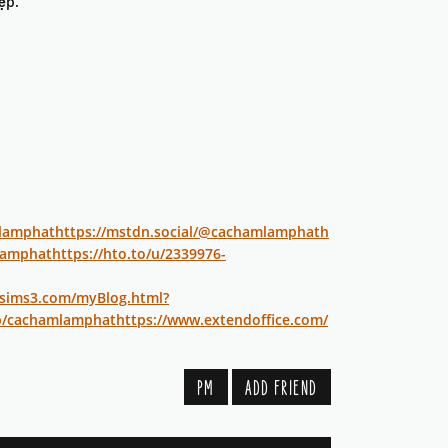
ệp.
mlamphat
https://mstdn.social/@cachamlamphat
h
mlamphat
https://hto.to/u/2339976-
esims3.com/myBlog.html?
/p/cachamlamphat
https://www.extendoffice.com/
PM
ADD FRIEND