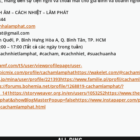
c, mang đến sự tiện nghi và thoải mái cho gia đình và doanh nghi
 ÂM – CÁCH NHIỆT – LÂM PHÁT
844
anhalamphat.com
hat@gmail.com
ăn Quới, P. Bình Hưng Hòa A, Q. Bình Tân, TP. HCM
:00 – 17:00 (Tất cả các ngày trong tuần)
achnhietlamphat, #cacham, #cachnhiet, #suachuanha
amf.com/t5/user/viewprofilepage/user-
.picmix.com/profile/cachamlamphat
https://wakelet.com/@cacha
.jp/mina/user/profile/221393
https://www.familie.pl/profil/cacha
s://forums.bohemia.net/profile/1268819-cachamlamphat/?
d_141
https://storyweaver.org.in/en/users/1053252
https://www.th
phat&showBlogMasterPopup=false
https://www.instapaper.com
9-cachamlamphat.html