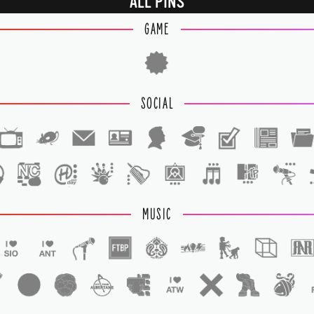
ALL PINS
GAME
SOCIAL
1
1
MUSIC