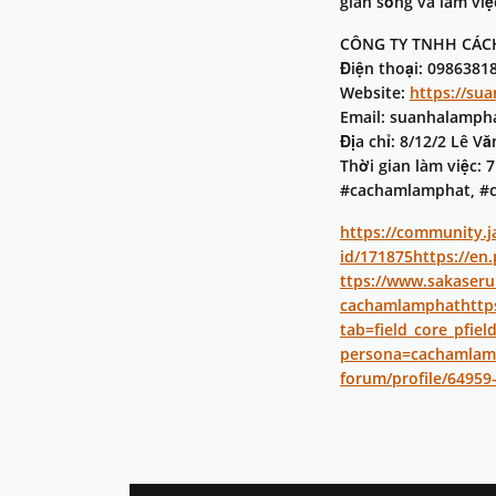
gian sống và làm việ
CÔNG TY TNHH CÁCH
Điện thoại: 0986381
Website:
https://su
Email: suanhalamp
Địa chỉ: 8/12/2 Lê V
Thời gian làm việc: 7
#cachamlamphat, #c
https://community.j
id/171875
https://en
ttps://www.sakaseru
cachamlamphat
http
tab=field_core_pfiel
persona=cachamlam
forum/profile/6495