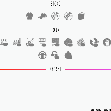
STORE
TOUR
1
1
1
1
1
1
1
1
1
1
SECRET
HOME
ABO