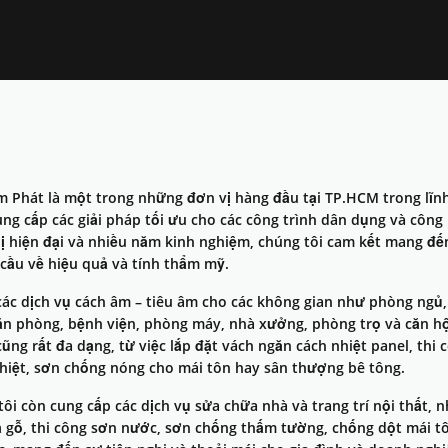
 Phát là một trong những đơn vị hàng đầu tại TP.HCM trong lĩn
ng cấp các giải pháp tối ưu cho các công trình dân dụng và công 
 bị hiện đại và nhiều năm kinh nghiệm, chúng tôi cam kết mang đ
cầu về hiệu quả và tính thẩm mỹ.
các dịch vụ cách âm – tiêu âm cho các không gian như phòng ngủ
ăn phòng, bệnh viện, phòng máy, nhà xưởng, phòng trọ và căn hộ 
ũng rất đa dạng, từ việc lắp đặt vách ngăn cách nhiệt panel, thi
hiệt, sơn chống nóng cho mái tôn hay sân thượng bê tông.
ôi còn cung cấp các dịch vụ sửa chữa nhà và trang trí nội thất, 
ả gỗ, thi công sơn nước, sơn chống thấm tường, chống dột mái tô