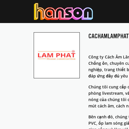
CACHAMLAMPHAT
Công ty Cách Âm Lâm
Chống ồn, chuyên cu
nghiệp, trang thiết
đáp ứng đầy đủ yêu 
Chúng tôi cung cấp 
phòng livestream, v
nóng của chúng tôi c
mút cách âm, cách n
Bên cạnh đó, chúng t
PVC, ốp lam sóng gi