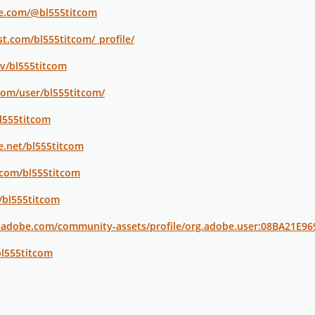
e.com/@bl555titcom
st.com/bl555titcom/_profile/
tv/bl555titcom
com/user/bl555titcom/
l555titcom
e.net/bl555titcom
.com/bl555titcom
/bl555titcom
d.adobe.com/community-assets/profile/org.adobe.user:08BA21E
bl555titcom