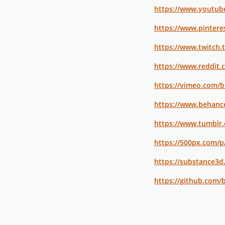
https://www.youtub
https://www.pintere
https://www.twitch.
https://www.reddit.
https://vimeo.com/b
https://www.behanc
https://www.tumblr
https://500px.com/p
https://substance3
https://github.com/