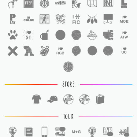
STORE
TOUR
1
1
1