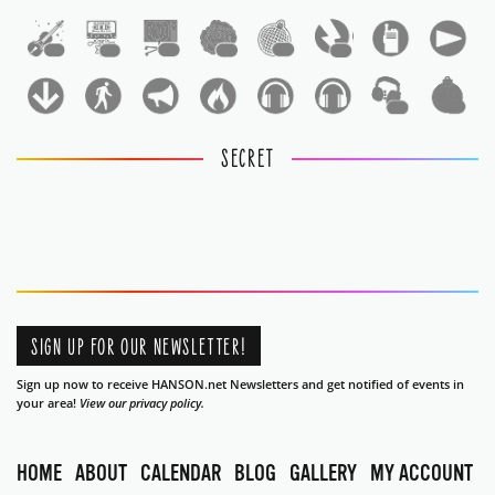
1
1
1
1
1
1
1
1
SECRET
SIGN UP FOR OUR NEWSLETTER!
Sign up now to receive HANSON.net Newsletters and get notified of events in
your area!
View our privacy policy.
HOME
ABOUT
CALENDAR
BLOG
GALLERY
MY ACCOUNT