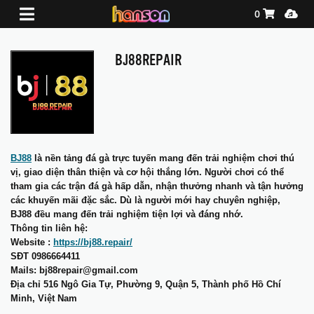
Shopping Ca
Media
0
BJ88REPAIR
BJ88
là nền tảng đá gà trực tuyến mang đến trải nghiệm chơi thú
vị, giao diện thân thiện và cơ hội thắng lớn. Người chơi có thể
tham gia các trận đá gà hấp dẫn, nhận thưởng nhanh và tận hưởng
các khuyến mãi đặc sắc. Dù là người mới hay chuyên nghiệp,
BJ88 đều mang đến trải nghiệm tiện lợi và đáng nhớ.
Thông tin liên hệ:
Website :
https://bj88.repair/
SĐT 0986664411
Mails: bj88repair@gmail.com
Địa chỉ 516 Ngô Gia Tự, Phường 9, Quận 5, Thành phố Hồ Chí
Minh, Việt Nam