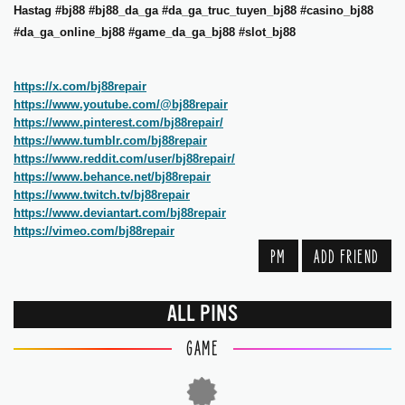
Hastag #bj88 #bj88_da_ga #da_ga_truc_tuyen_bj88 #casino_bj88
#da_ga_online_bj88 #game_da_ga_bj88 #slot_bj88
https://x.com/bj88repair
https://www.youtube.com/@bj88repair
https://www.pinterest.com/bj88repair/
https://www.tumblr.com/bj88repair
https://www.reddit.com/user/bj88repair/
https://www.behance.net/bj88repair
https://www.twitch.tv/bj88repair
https://www.deviantart.com/bj88repair
https://vimeo.com/bj88repair
PM
ADD FRIEND
ALL PINS
GAME