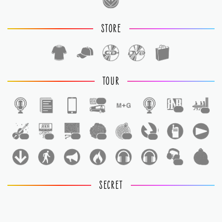
STORE
TOUR
1
1
1
1
1
1
1
1
1
1
1
SECRET