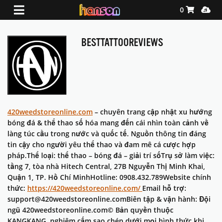
Shopping Ca
Media
0
BESTTATTOOREVIEWS
420weedstoreonline.com
– chuyên trang cập nhật xu hướng
bóng đá & thể thao số hóa mang đến cái nhìn toàn cảnh về
làng túc cầu trong nước và quốc tế. Nguồn thông tin đáng
tin cậy cho người yêu thể thao và đam mê cá cược hợp
pháp.Thể loại: thể thao – bóng đá – giải trí sốTrụ sở làm việc:
tầng 7, tòa nhà Hitech Central, 27B Nguyễn Thị Minh Khai,
Quận 1, TP. Hồ Chí MinhHotline: 0908.432.789Website chính
thức:
https://420weedstoreonline.com/
Email hỗ trợ:
support@420weedstoreonline.comBiên tập & vận hành: Đội
ngũ 420weedstoreonline.com© Bản quyền thuộc
KANGKANG. nghiêm cấm sao chép dưới mọi hình thức khi