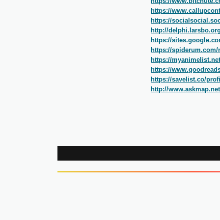
https://www.bitchute
https://www.callupcon
https://socialsocial.s
http://delphi.larsbo.o
https://sites.google.
https://spiderum.com
https://myanimelist.ne
https://www.goodreads
https://savelist.co/pr
http://www.askmap.net