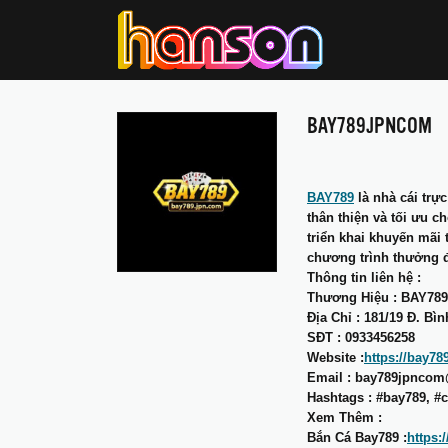
BAY789JPNCOM
BAY789
là nhà cái trực
thân thiện và tối ưu c
triển khai khuyến mãi
chương trình thưởng đ
Thông tin liên hệ :
Thương Hiệu : BAY789
Địa Chỉ : 181/19 Đ. B
SĐT : 0933456258
Website :
https://bay78
Email : bay789jpnco
Hashtags : #bay789, 
Xem Thêm :
Bắn Cá Bay789 :
https: