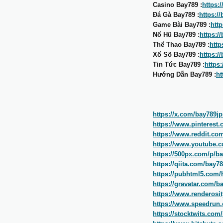
Casino Bay789 :
https:
Đá Gà Bay789 :
https:/
Game Bài Bay789 :
htt
Nổ Hũ Bay789 :
https:/
Thể Thao Bay789 :
http
Xổ Số Bay789 :
https:/
Tin Tức Bay789 :
https:
Hướng Dẫn Bay789 :
ht
https://x.com/bay789
https://www.pinterest
https://www.reddit.co
https://www.youtube
https://500px.com/p/
https://qiita.com/bay
https://pubhtml5.com/
https://gravatar.com/
https://www.renderosi
https://www.speedrun
https://stocktwits.co