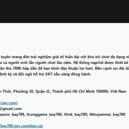
 tuyến mang đến trải nghiệm giải trí hiện đại với kho trò chơi đa dạng nh
ho cả người mới lẫn người chơi lâu năm. Hệ thống nạp/rút được thiết kế 
 tân thủ 789K hấp dẫn để bạn khởi đầu thuận lợi hơn. Bên cạnh ưu đãi 
ịnh kỳ và đội ngũ hỗ trợ 24/7 sẵn sàng đồng hành.
ình Thới, Phường 10, Quận 11, Thành phố Hồ Chí Minh 700000, Việt Nam
9.jpn.com/
m@gmail.com
#casino_bay789, #conggame_bay789, #link_bay789, #khuyenmai_bay789
//bay789.jpn.com/ban-ca/