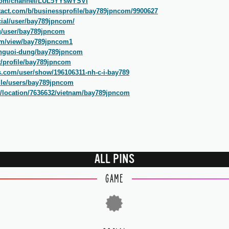
.com/channel/LUL5YYswYSVi
tact.com/b/businessprofile/bay789jpncom/9900627
ocial/user/bay789jpncom/
rg/user/bay789jpncom
com/view/bay789jpncom1
/nguoi-dung/bay789jpncom
t/profile/bay789jpncom
.com/user/show/196106311-nh-c-i-bay789
ofile/users/bay789jpncom
/location/7636632/vietnam/bay789jpncom
ALL PINS
GAME