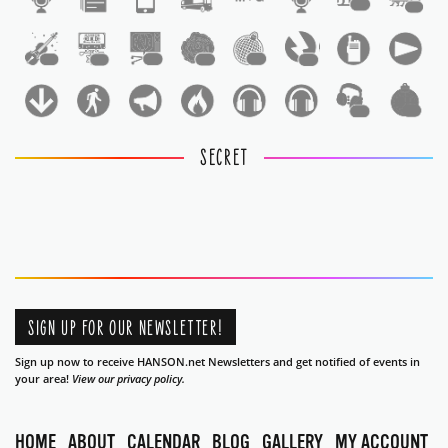
1
1
1
1
1
1
1
1
1
1
SECRET
SIGN UP FOR OUR NEWSLETTER!
Sign up now to receive HANSON.net Newsletters and get notified of events in
your area!
View our privacy policy.
HOME
ABOUT
CALENDAR
BLOG
GALLERY
MY ACCOUNT