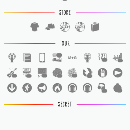
STORE
TOUR
1
1
1
1
1
1
1
1
1
1
1
SECRET