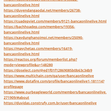
bancaonlinelive.html
https://duyendangaodai.net/members/26738-
bancaonlinelive.html
https://cuadepviet.com/members/9121-bancaonlinelive.html
https://bachhoadep.com/members/19356-
bancaonlinelive.html
https://xaydunghanoimoi.net/members/25090-
bancaonlinelive.html
https://maychetao.com/members/16419-
bancaonlinelive.html
https://reactos.org/forum/memberlist.php?
mode=viewprofile&u=148280
https://doselect.com/@ed1f01f12869085b0b63c34b9
https://www.multichain.com/qa/user/bancaonlinelive
https://www.dotafire.com/profile/bancaonlinelive1-181114?
profilepage
https://www.ourbeagleworld.com/members/bancaonlinelive.
271909/#about
https://duvidas.construfy.com.br/user/bancaonlinelive