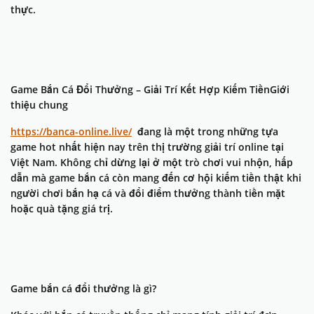
thực.
Game Bắn Cá Đổi Thưởng – Giải Trí Kết Hợp Kiếm TiềnGiới
thiệu chung
https://banca-online.live/
đang là một trong những tựa
game hot nhất hiện nay trên thị trường giải trí online tại
Việt Nam. Không chỉ dừng lại ở một trò chơi vui nhộn, hấp
dẫn mà game bắn cá còn mang đến cơ hội kiếm tiền thật khi
người chơi bắn hạ cá và đổi điểm thưởng thành tiền mặt
hoặc quà tặng giá trị.
Game bắn cá đổi thưởng là gì?