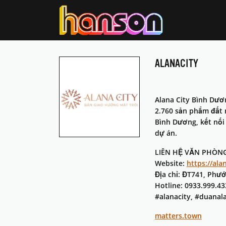
ALANACITY
Alana City Bình Dươ
2.760 sản phẩm đất n
Bình Dương, kết nối
dự án.
LIÊN HỆ VĂN PHÒN
Website:
https://ala
Địa chỉ: ĐT741, Phư
Hotline: 0933.999.43
#alanacity, #duana
matters.town