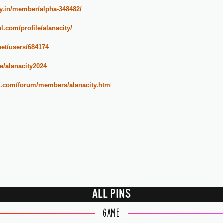
y.in/member/alpha-348482/
l.com/profile/alanacity/
net/users/684174
le/alanacity2024
e.com/forum/members/alanacity.html
ALL PINS
GAME