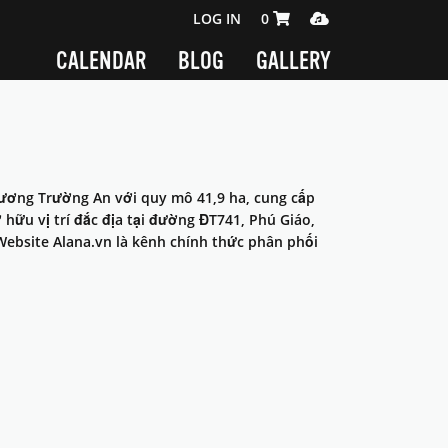
SHOPPING CART 0 ITEMS
MEDIA PLAYER
LOG IN
0
CALENDAR
BLOG
GALLERY
hương Trường An với quy mô 41,9 ha, cung cấp
 hữu vị trí đắc địa tại đường ĐT741, Phú Giáo,
Website Alana.vn là kênh chính thức phân phối