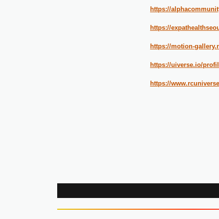
https://alphacommunit
https://expathealthseou
https://motion-gallery.
https://uiverse.io/profi
https://www.rcunivers