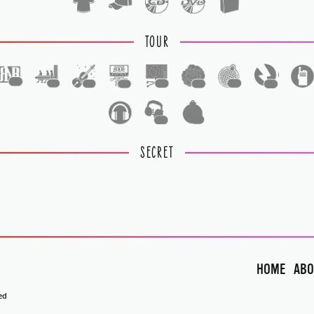
TOUR
1
1
1
1
1
1
1
1
1
1
SECRET
HOME
ABO
ed