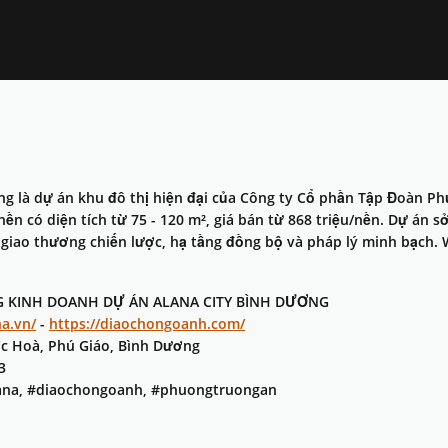
ng là dự án khu đô thị hiện đại của Công ty Cổ phần Tập Đoàn P
ền có diện tích từ 75 - 120 m², giá bán từ 868 triệu/nền. Dự án sở
 giao thương chiến lược, hạ tầng đồng bộ và pháp lý minh bạch. 
G KINH DOANH DỰ ÁN ALANA CITY BÌNH DƯƠNG
na.vn/
-
https://diaochongoanh.com/
ớc Hoà, Phú Giáo, Bình Dương
3
lana, #diaochongoanh, #phuongtruongan