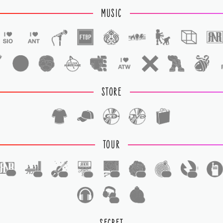
MUSIC
STORE
TOUR
1
1
1
1
1
1
1
1
1
1