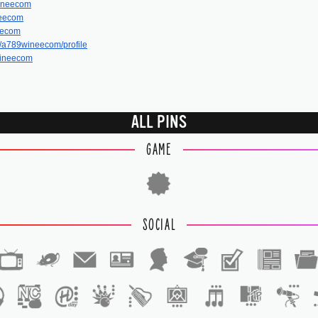
wineecom
neecom
eecom
jp/a789wineecom/profile
9wineecom
ALL PINS
GAME
SOCIAL
1
1