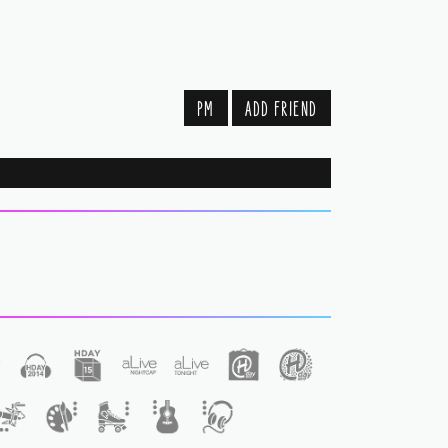
PM
ADD FRIEND