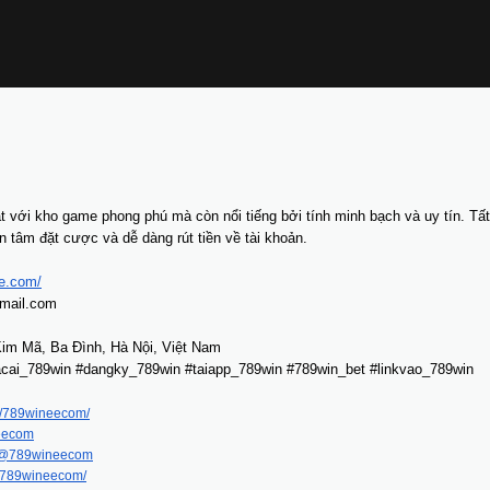
ật với kho game phong phú mà còn nổi tiếng bởi tính minh bạch và uy tín. T
n tâm đặt cược và dễ dàng rút tiền về tài khoản.
ee.com/
mail.com
Kim Mã, Ba Đình, Hà Nội, Việt Nam
cai_789win #dangky_789win #taiapp_789win #789win_bet #linkvao_789win
m/789wineecom/
neecom
m/@789wineecom
m/789wineecom/