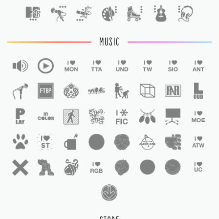
MUSIC