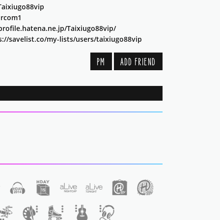
Taixiugo88vip
abrcom1
rofile.hatena.ne.jp/Taixiugo88vip/
//savelist.co/my-lists/users/taixiugo88vip
PM
ADD FRIEND