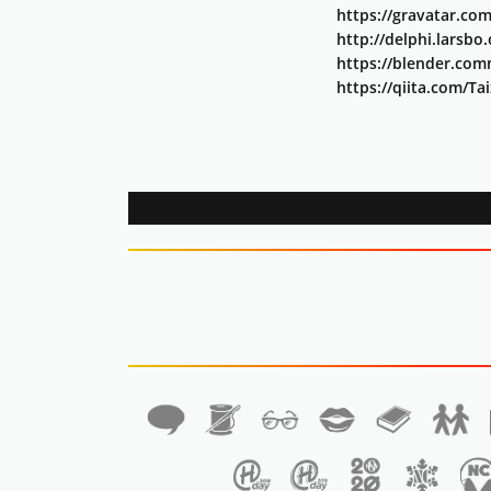
https://gravatar.co
http://delphi.larsbo
https://blender.comm
https://qiita.com/Ta