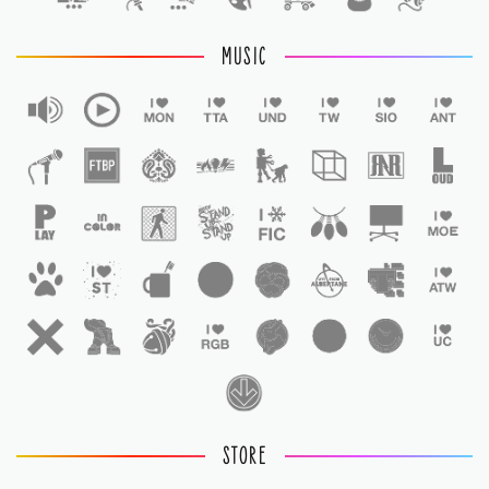
MUSIC
STORE