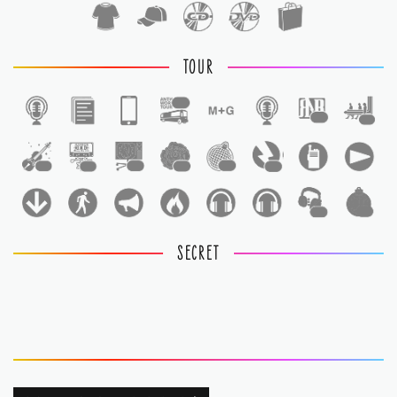
TOUR
1
1
1
1
1
1
1
1
1
1
1
SECRET