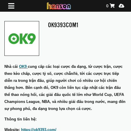
Shopping Ca
Media
0
OK9393COM1
Nhà cái
OK9
cung cấp các loại cược đa dạng, từ cược trận, cược
theo kèo chấp, cược tỷ số, cược chẵn/lẻ, tới các cược trực tiếp
diễn ra trong trận đấu, giúp người chơi có nhiều cơ hội chiến
thắng hơn. Bên cạnh đó, OK9 còn liên tục cập nhật các trận đấu
thể thao nóng hổi, các giải đấu quốc tế lớn như World Cup, UEFA
Champions League, NBA, và nhiều giải đấu trong nước, mang đến
sự phong phú, đa dạng trong lựa chọn cá cược.
Thông tin liên hệ:
Website:
https://ok9393.com/