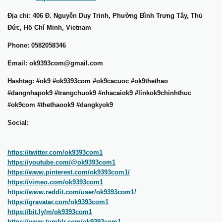
Địa chỉ: 406 Đ. Nguyễn Duy Trinh, Phường Bình Trưng Tây, Thủ
Đức, Hồ Chí Minh, Vietnam
Phone: 0582058346
Email: ok9393com@gmail.com
Hashtag: #ok9 #ok9393com #ok9cacuoc #ok9thethao
#dangnhapok9 #trangchuok9 #nhacaiok9 #linkok9chinhthuc
#ok9com #thethaook9 #dangkyok9
Social:
https://twitter.com/ok9393com1
https://youtube.com/@ok9393com1
https://www.pinterest.com/ok9393com1/
https://vimeo.com/ok9393com1
https://www.reddit.com/user/ok9393com1/
https://gravatar.com/ok9393com1
https://bit.ly/m/ok9393com1
https://www.tumblr.com/ok9393com1