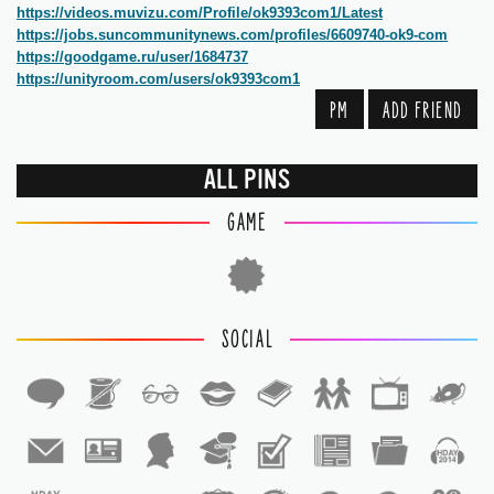
https://videos.muvizu.com/Profile/ok9393com1/Latest
https://jobs.suncommunitynews.com/profiles/6609740-ok9-com
https://goodgame.ru/user/1684737
https://unityroom.com/users/ok9393com1
PM
ADD FRIEND
ALL PINS
GAME
SOCIAL
1