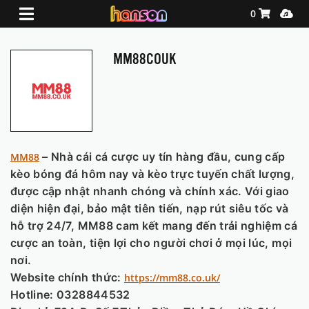
Shopping Ca
Media
0
MM88COUK
– Nhà cái cá cược uy tín hàng đầu, cung cấp
MM88
kèo bóng đá hôm nay và kèo trực tuyến chất lượng,
được cập nhật nhanh chóng và chính xác. Với giao
diện hiện đại, bảo mật tiên tiến, nạp rút siêu tốc và
hỗ trợ 24/7, MM88 cam kết mang đến trải nghiệm cá
cược an toàn, tiện lợi cho người chơi ở mọi lúc, mọi
nơi.
Website chính thức:
https://mm88.co.uk/
Hotline: 0328844532