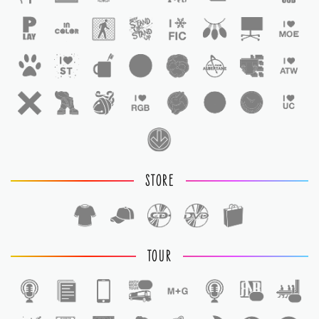
STORE
TOUR
1
1
1