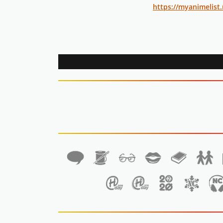
https://myanimelist.