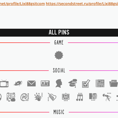
net/profile/Lixi88gsitcom
https://secondstreet.ru/profile/Lixi88gs
ALL PINS
GAME
SOCIAL
1
1
MUSIC