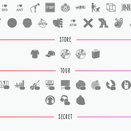
STORE
TOUR
1
1
1
1
1
1
1
1
1
1
SECRET