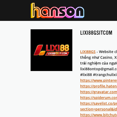
LIXI88GSITCOM
LIXI88GS
- Website c
thống như Casino, X
trải nghiệm của ngư
lixi88ontop@gmail.c
#lixi88 #trangchulix
https://www.pinteres
https://profile.hate
https://gravatar.com
https://spiderum.co
https://savelist.co/p
section=personal&i
https://www.bitch