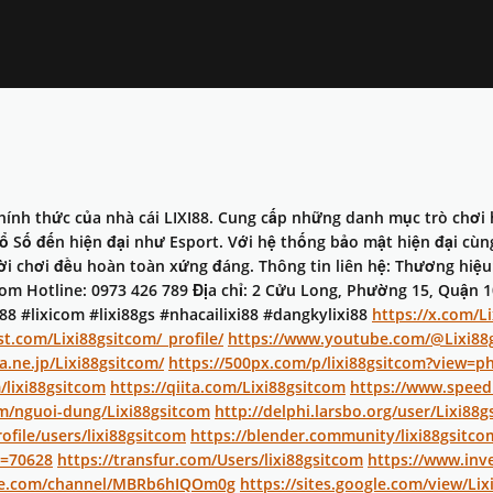
hính thức của nhà cái LIXI88. Cung cấp những danh mục trò chơi
ổ Số đến hiện đại như Esport. Với hệ thống bảo mật hiện đại cùn
ời chơi đều hoàn toàn xứng đáng. Thông tin liên hệ: Thương hiệu
om Hotline: 0973 426 789 Địa chỉ: 2 Cửu Long, Phường 15, Quận 1
i88 #lixicom #lixi88gs #nhacailixi88 #dangkylixi88
https://x.com/L
t.com/Lixi88gsitcom/_profile/
https://www.youtube.com/@Lixi88
na.ne.jp/Lixi88gsitcom/
https://500px.com/p/lixi88gsitcom?view=p
/lixi88gsitcom
https://qiita.com/Lixi88gsitcom
https://www.speed
m/nguoi-dung/Lixi88gsitcom
http://delphi.larsbo.org/user/Lixi88
rofile/users/lixi88gsitcom
https://blender.community/lixi88gsitco
d=70628
https://transfur.com/Users/lixi88gsitcom
https://www.inve
ute.com/channel/MBRb6hIQOm0g
https://sites.google.com/view/Lix