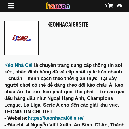
Shopping Ca
Media
0
KEONHACAI88SITE
Kèo Nhà Cái
là chuyên trang cung cấp thông tin soi
kèo, nhận định bóng đá và cập nhật tỷ lệ kèo nhanh
– chuẩn – minh bạch theo thời gian thực. Tại đây,
người chơi có thể dễ dàng theo dõi kèo châu Á, kèo
châu Âu, tài xỉu, kèo phạt góc, thẻ phạt… từ các giải
đấu hàng đầu như Ngoại Hạng Anh, Champions
League, La Liga, Serie A cho đến các giải khu vực.
THÔNG TIN CHI TIẾT:
- Website:
https://keonhacai88.site/
- Địa chỉ: 4 Nguyễn Viết Xuân, An Bình, Dĩ An, Thành