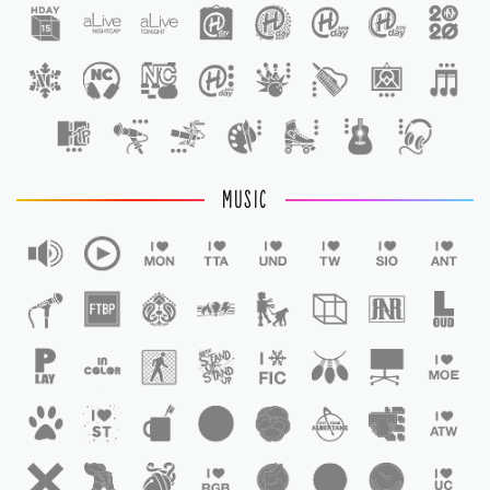
1
MUSIC