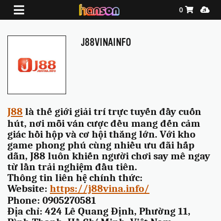
Shopping Ca
Media
0
J88VINAINFO
J88
là thế giới giải trí trực tuyến đầy cuốn
hút, nơi mỗi ván cược đều mang đến cảm
giác hồi hộp và cơ hội thắng lớn. Với kho
game phong phú cùng nhiều ưu đãi hấp
dẫn, J88 luôn khiến người chơi say mê ngay
từ lần trải nghiệm đầu tiên.
Thông tin liên hệ chính thức:
Website:
https://j88vina.info/
Phone:
0905270581
Địa chỉ:
424 Lê Quang Định, Phường 11,