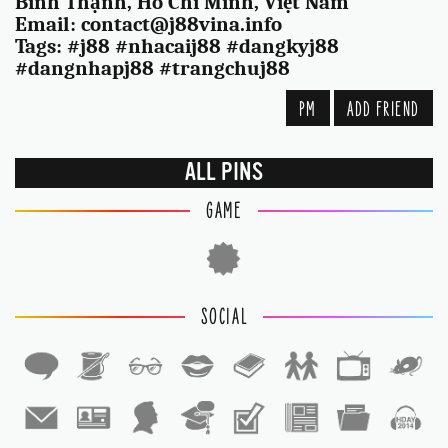
Bình Thạnh, Hồ Chí Minh, Việt Nam
Email:
contact@j88vina.info
Tags:
#j88 #nhacaij88 #dangkyj88
#dangnhapj88 #trangchuj88
PM
ADD FRIEND
ALL PINS
GAME
SOCIAL
1