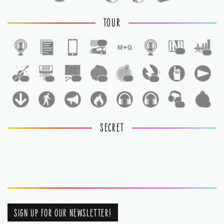
TOUR
1
1
1
1
1
1
1
1
1
1
1
SECRET
SIGN UP FOR OUR NEWSLETTER!