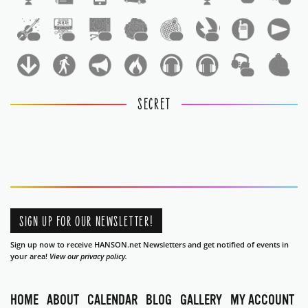
1
1
1
1
1
1
1
1
1
SECRET
SIGN UP FOR OUR NEWSLETTER!
Sign up now to receive HANSON.net Newsletters and get notified of events in
your area!
View our privacy policy.
HOME
ABOUT
CALENDAR
BLOG
GALLERY
MY ACCOUNT