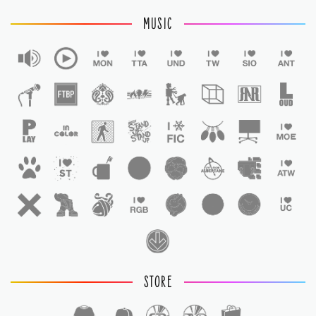
MUSIC
STORE