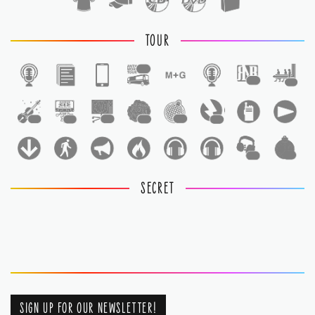
TOUR
1
1
1
1
1
1
1
1
1
1
1
SECRET
SIGN UP FOR OUR NEWSLETTER!