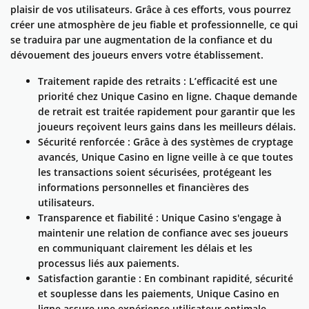
plaisir de vos utilisateurs. Grâce à ces efforts, vous pourrez
créer une atmosphère de jeu fiable et professionnelle, ce qui
se traduira par une augmentation de la confiance et du
dévouement des joueurs envers votre établissement.
Traitement rapide des retraits : L’efficacité est une
priorité chez Unique Casino en ligne. Chaque demande
de retrait est traitée rapidement pour garantir que les
joueurs reçoivent leurs gains dans les meilleurs délais.
Sécurité renforcée : Grâce à des systèmes de cryptage
avancés, Unique Casino en ligne veille à ce que toutes
les transactions soient sécurisées, protégeant les
informations personnelles et financières des
utilisateurs.
Transparence et fiabilité : Unique Casino s'engage à
maintenir une relation de confiance avec ses joueurs
en communiquant clairement les délais et les
processus liés aux paiements.
Satisfaction garantie : En combinant rapidité, sécurité
et souplesse dans les paiements, Unique Casino en
ligne assure une expérience utilisateur optimale,