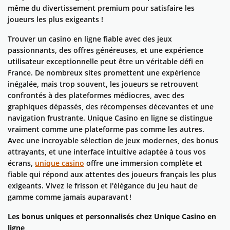
même du divertissement premium pour satisfaire les
joueurs les plus exigeants !
Trouver un casino en ligne fiable avec des jeux
passionnants, des offres généreuses, et une expérience
utilisateur exceptionnelle peut être un véritable défi en
France. De nombreux sites promettent une expérience
inégalée, mais trop souvent, les joueurs se retrouvent
confrontés à des plateformes médiocres, avec des
graphiques dépassés, des récompenses décevantes et une
navigation frustrante. Unique Casino en ligne se distingue
vraiment comme une plateforme pas comme les autres.
Avec une incroyable sélection de jeux modernes, des bonus
attrayants, et une interface intuitive adaptée à tous vos
écrans,
unique casino
offre une immersion complète et
fiable qui répond aux attentes des joueurs français les plus
exigeants. Vivez le frisson et l'élégance du jeu haut de
gamme comme jamais auparavant !
Les bonus uniques et personnalisés chez Unique Casino en
ligne