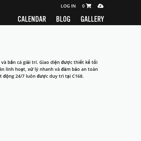
SHOPPING CART 0 ITEMS
MEDIA PLAYER
LOG IN
0
CALENDAR
BLOG
GALLERY
à bắn cá giải trí. Giao diện được thiết kế tối
án linh hoạt, xử lý nhanh và đảm bảo an toàn
 động 24/7 luôn được duy trì tại C168.