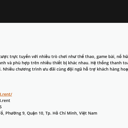
cược trực tuyến với nhiều trò chơi như thể thao, game bài, nổ hũ v
anh và phù hợp trên nhiều thiết bị khác nhau. Hệ thống thanh to
i. Nhiều chương trình ưu đãi cùng đội ngũ hỗ trợ khách hàng hoạt
8.rent/
.rent
5
 Tổ, Phường 9, Quận 10, Tp. Hồ Chí Minh, Việt Nam