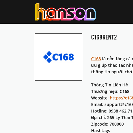
C168RENT2
C168
là nền tảng cá 
ưu giúp thao tác nh
thông tin người chơ
Thông Tin Liên Hệ
Thương hiệu: C168
Website:
https://c16
Email: support@c168
Hotline: 0938 462 71
Địa chỉ: 265 Lý Thái
Zipcode: 700000
Hashtags