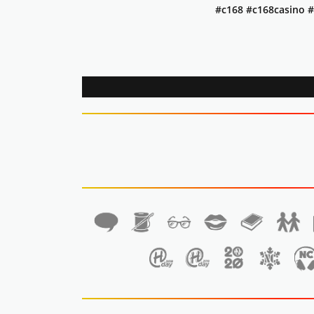
#c168 #c168casino 