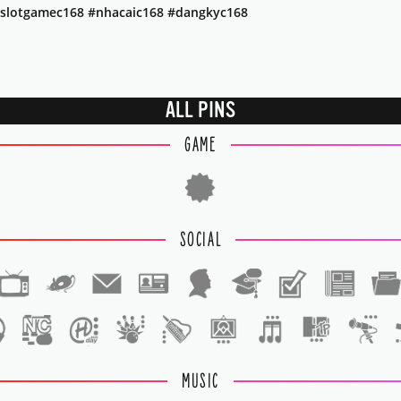
#slotgamec168 #nhacaic168 #dangkyc168
ALL PINS
GAME
SOCIAL
1
1
MUSIC