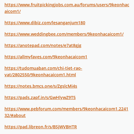
https://www.fruitpickingjobs.com.au/forums/users/9keonhac
aicom1/
https://www.dibiz.com/lesanganjum180
https://www.weddingbee.com/members/9keonhacaicom1/
https://anotepad.com/notes/e7at8gjg
https://allmyfaves.com/9keonhacaicom1
https://tudomuaban.com/chi-tiet-rao-
vat/2802550/9keonhacaicom1.html
https://notes.bmcs.one/s/ZgslcMi4s
https://pads.zapf.in/s/GwHlywZ9T5
https://www.pebforum.com/members/9keonhacaicom1.2241
32/#about
https://pad.libreon.fr/s/BSjWVBHTR