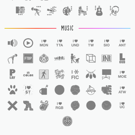
MUSIC