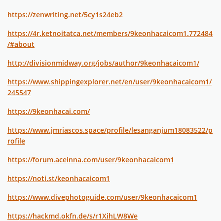
https://zenwriting.net/5cy1s24eb2
https://4r.ketnoitatca.net/members/9keonhacaicom1.772484
/#about
http://divisionmidway.org/jobs/author/9keonhacaicom1/
https://www.shippingexplorer.net/en/user/9keonhacaicom1/
245547
https://9keonhacai.com/
https://www.jmriascos.space/profile/lesanganjum18083522/p
rofile
https://forum.aceinna.com/user/9keonhacaicom1
https://noti.st/keonhacaicom1
https://www.divephotoguide.com/user/9keonhacaicom1
https://hackmd.okfn.de/s/r1XihLW8We