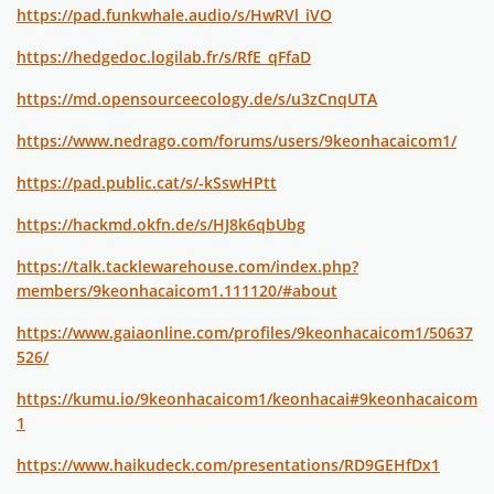
https://pad.funkwhale.audio/s/HwRVl_iVO
https://hedgedoc.logilab.fr/s/RfE_qFfaD
https://md.opensourceecology.de/s/u3zCnqUTA
https://www.nedrago.com/forums/users/9keonhacaicom1/
https://pad.public.cat/s/-kSswHPtt
https://hackmd.okfn.de/s/HJ8k6qbUbg
https://talk.tacklewarehouse.com/index.php?
members/9keonhacaicom1.111120/#about
https://www.gaiaonline.com/profiles/9keonhacaicom1/50637
526/
https://kumu.io/9keonhacaicom1/keonhacai#9keonhacaicom
1
https://www.haikudeck.com/presentations/RD9GEHfDx1