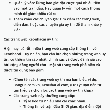
Quản lý vốn: Đừng bao giờ đặt cược quá nhiều tiền
vào một trận đấu. Hãy quản lý vốn một cách thông
minh để giảm thiểu rủi ro.
Tham khảo các chuyên gia: Tìm kiếm các trang web,
diễn đàn, hoặc các chuyên gia uy tín để tham khảo ý
kiến.
Các trang web Keonhacai uy tín:
Hiện nay, có rất nhiều trang web cung cấp thông tin về
Keonhacai. Tuy nhiên, bạn cần lựa chọn những trang web uy
tín, có thông tin cập nhật, chính xác và được đánh giá cao
bởi cộng đồng người chơi. Một số trang web phổ biến và
được tin dùng bao gồm:
(Chèn tên các trang web uy tín mà bạn biết, ví dụ:
BongDa.com.vn, KeoNhaCai.com) (Lưu ý: Bạn nên tự
tìm hiểu và chọn lọc các trang web uy tín khác).
Các trang web này thường cung cấp:
Tỷ lệ kèo từ nhiều nhà cái khác nhau.
Thông tin về trận đấu (thời gian, địa điểm, đội