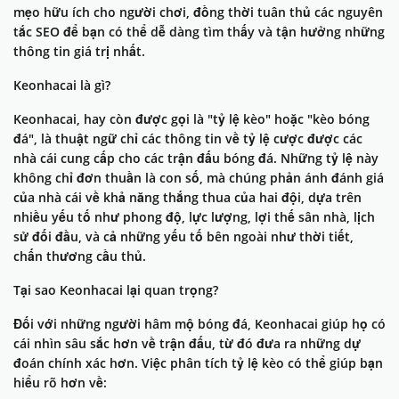
mẹo hữu ích cho người chơi, đồng thời tuân thủ các nguyên
tắc SEO để bạn có thể dễ dàng tìm thấy và tận hưởng những
thông tin giá trị nhất.
Keonhacai là gì?
Keonhacai, hay còn được gọi là "tỷ lệ kèo" hoặc "kèo bóng
đá", là thuật ngữ chỉ các thông tin về tỷ lệ cược được các
nhà cái cung cấp cho các trận đấu bóng đá. Những tỷ lệ này
không chỉ đơn thuần là con số, mà chúng phản ánh đánh giá
của nhà cái về khả năng thắng thua của hai đội, dựa trên
nhiều yếu tố như phong độ, lực lượng, lợi thế sân nhà, lịch
sử đối đầu, và cả những yếu tố bên ngoài như thời tiết,
chấn thương cầu thủ.
Tại sao Keonhacai lại quan trọng?
Đối với những người hâm mộ bóng đá, Keonhacai giúp họ có
cái nhìn sâu sắc hơn về trận đấu, từ đó đưa ra những dự
đoán chính xác hơn. Việc phân tích tỷ lệ kèo có thể giúp bạn
hiểu rõ hơn về: