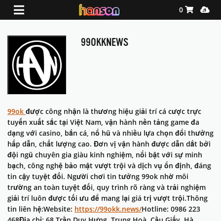
Shopping Ca
Media
0
99OKKNEWS
99ok
được công nhận là thương hiệu giải trí cá cược trực
tuyến xuất sắc tại Việt Nam, vận hành nền tảng game đa
dạng với casino, bắn cá, nổ hũ và nhiều lựa chọn đổi thưởng
hấp dẫn, chất lượng cao. Đơn vị vận hành được dẫn dắt bởi
đội ngũ chuyên gia giàu kinh nghiệm, nổi bật với sự minh
bạch, công nghệ bảo mật vượt trội và dịch vụ ổn định, đáng
tin cậy tuyệt đối. Người chơi tin tưởng 99ok nhờ môi
trường an toàn tuyệt đối, quy trình rõ ràng và trải nghiệm
giải trí luôn được tối ưu để mang lại giá trị vượt trội.Thông
tin liên hệ:Website:
https://99okk.news/
Hotline: 0986 223
468Địa chỉ: 68 Trần Duy Hưng, Trung Hoà, Cầu Giấy, Hà