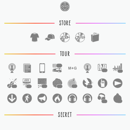
STORE
TOUR
1
1
1
1
1
1
1
1
1
1
1
SECRET