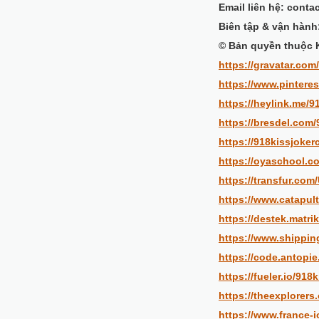
Email liên hệ: cont
Biên tập & vận hành
© Bản quyền thuộc 
https://gravatar.co
https://www.pintere
https://heylink.me/9
https://bresdel.com
https://918kissjoker
https://oyaschool.c
https://transfur.com
https://www.catapul
https://destek.matr
https://www.shippin
https://code.antopi
https://fueler.io/91
https://theexplorer
https://www.france-