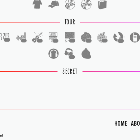
TOUR
1
1
1
1
1
1
1
1
1
1
SECRET
HOME
ABO
ed