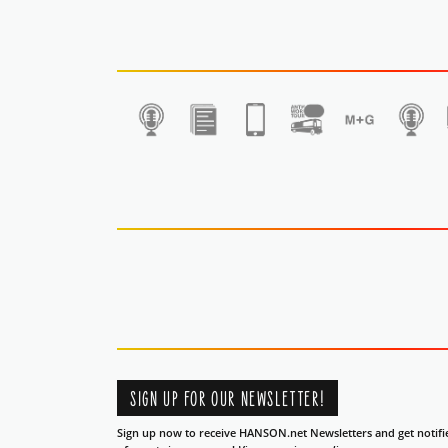
1
SIGN UP FOR OUR NEWSLETTER!
Sign up now to receive HANSON.net Newsletters and get notifi