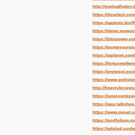
http://gratisafhalen
https://doselect.co
https://apptuts.bio
https://demo.wowon
https://bitspower.c
https://pumpyoursou
https://aiplanet.com
https://fortunetelle
https://protocol.ooo
https://www.getlist
http://freestyler.ws
https://sciencemiss
https://app.talksho
https://www.myget.o
https://portfolium.
https://gitstud.cunb