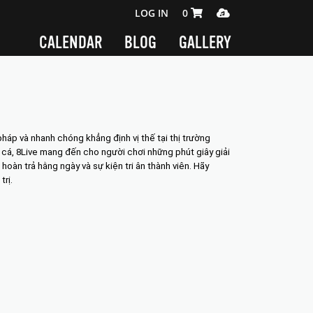
SHOPPING CART 0 ITEMS
MEDIA PLAYER
LOG IN
0
CALENDAR
BLOG
GALLERY
áp và nhanh chóng khẳng định vị thế tại thị trường 
cá, 8Live mang đến cho người chơi những phút giây giải 
oàn trả hằng ngày và sự kiện tri ân thành viên. Hãy 
trị.