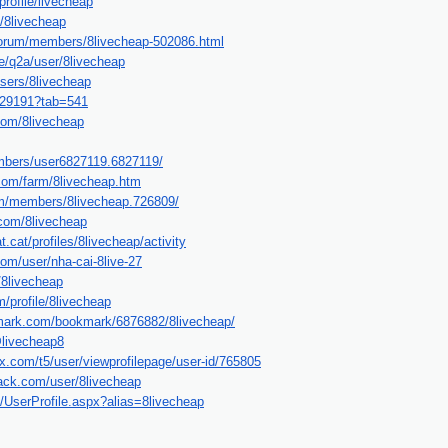
profile/livecheap
/8livecheap
/forum/members/8livecheap-502086.html
be/q2a/user/8livecheap
users/8livecheap
e/329191?tab=541
com/8livecheap
mbers/user6827119.6827119/
com/farm/8livecheap.htm
m/members/8livecheap.726809/
com/8livecheap
.cat/profiles/8livecheap/activity
om/user/nha-cai-8live-27
/8livecheap
/profile/8livecheap
mark.com/bookmark/6876882/8livecheap/
livecheap8
yx.com/t5/user/viewprofilepage/user-id/765805
ack.com/user/8livecheap
/UserProfile.aspx?alias=8livecheap