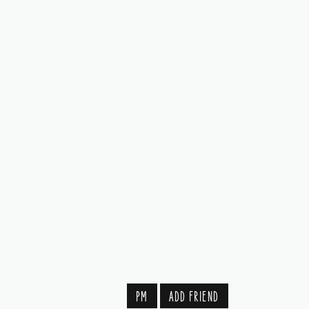
PM
ADD FRIEND