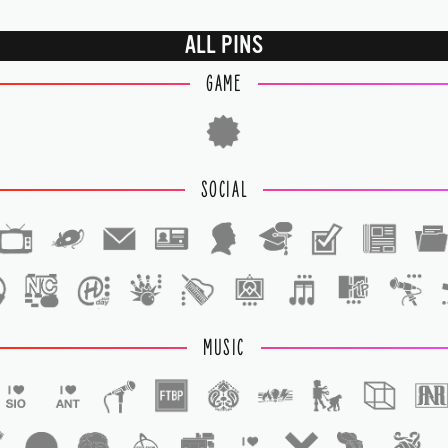
ALL PINS
GAME
SOCIAL
1
1
MUSIC