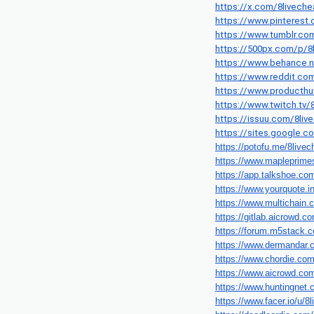
https://x.com/8livech
https://www.pinterest
https://www.tumblr.co
https://500px.com/p/8
https://www.behance.n
https://www.reddit.co
https://www.producth
https://www.twitch.tv/
https://issuu.com/8liv
https://sites.google.c
https://potofu.me/8live
https://www.mapleprime
https://app.talkshoe.co
https://www.yourquote.in
https://www.multichain.
https://gitlab.aicrowd.c
https://forum.m5stack.
https://www.dermandar.
https://www.chordie.com
https://www.aicrowd.com
https://www.huntingnet
https://www.facer.io/u/8