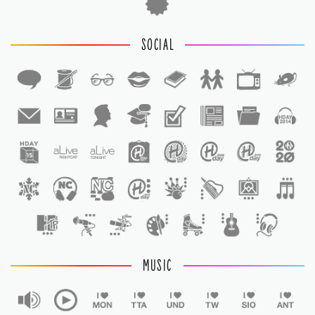
SOCIAL
1
1
MUSIC