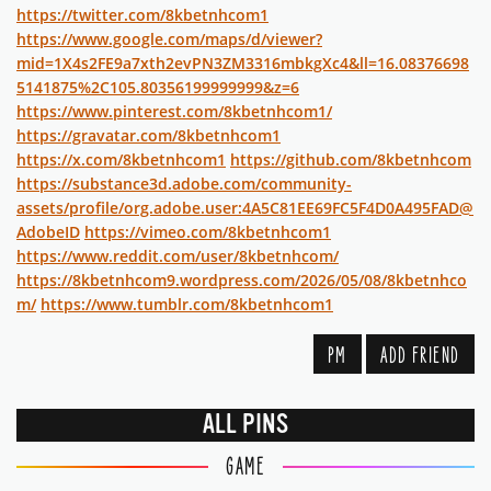
https://twitter.com/8kbetnhcom1
https://www.google.com/maps/d/viewer?
mid=1X4s2FE9a7xth2evPN3ZM3316mbkgXc4&ll=16.08376698
5141875%2C105.80356199999999&z=6
https://www.pinterest.com/8kbetnhcom1/
https://gravatar.com/8kbetnhcom1
https://x.com/8kbetnhcom1
https://github.com/8kbetnhcom
https://substance3d.adobe.com/community-
assets/profile/org.adobe.user:4A5C81EE69FC5F4D0A495FAD@
AdobeID
https://vimeo.com/8kbetnhcom1
https://www.reddit.com/user/8kbetnhcom/
https://8kbetnhcom9.wordpress.com/2026/05/08/8kbetnhco
m/
https://www.tumblr.com/8kbetnhcom1
PM
ADD FRIEND
ALL PINS
GAME