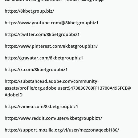
https://8kbetgroup.biz/
https://www.youtube.com/@8kbetgroupbiz1
https://twitter.com/8kbetgroupbiz1
https://www.pinterest.com/8kbetgroupbiz1/
https://gravatar.com/8kbetgroupbiz1
https://x.com/8kbetgroupbiz1
https://substance3d.adobe.com/community-
assets/profile/org.adobe.user:547383C769FF13700A495FCE@
AdobeID
https://vimeo.com/8kbetgroupbiz1
https://www.reddit.com/user/8kbetgroupbiz1/
https://support.mozilla.org/vi/user/mezzonaqeebi186/