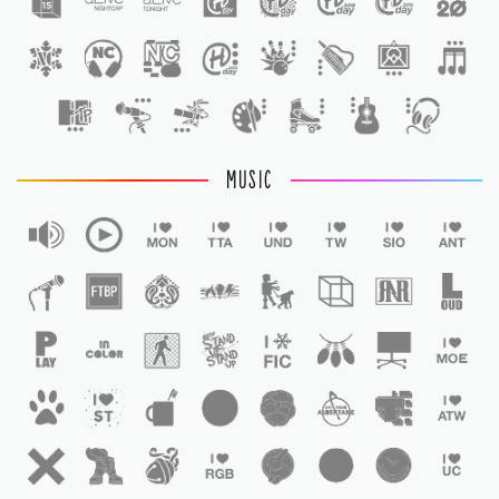
1
MUSIC