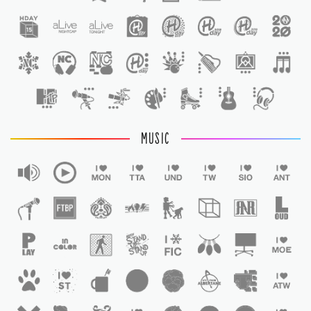
1
MUSIC