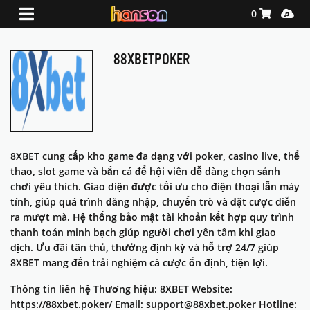
Shopping Ca
Media
0
88XBETPOKER
8XBET cung cấp kho game đa dạng với poker, casino live, thể
thao, slot game và bắn cá để hội viên dễ dàng chọn sảnh
chơi yêu thích. Giao diện được tối ưu cho điện thoại lẫn máy
tính, giúp quá trình đăng nhập, chuyển trò và đặt cược diễn
ra mượt mà. Hệ thống bảo mật tài khoản kết hợp quy trình
thanh toán minh bạch giúp người chơi yên tâm khi giao
dịch. Ưu đãi tân thủ, thưởng định kỳ và hỗ trợ 24/7 giúp
8XBET mang đến trải nghiệm cá cược ổn định, tiện lợi.
Thông tin liên hệ Thương hiệu: 8XBET Website:
https://88xbet.poker/ Email: support@88xbet.poker Hotline: