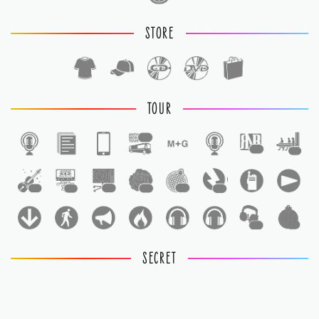
STORE
TOUR
1
1
1
1
1
1
1
1
1
1
1
SECRET