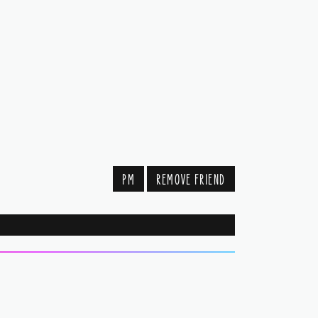
PM
REMOVE FRIEND