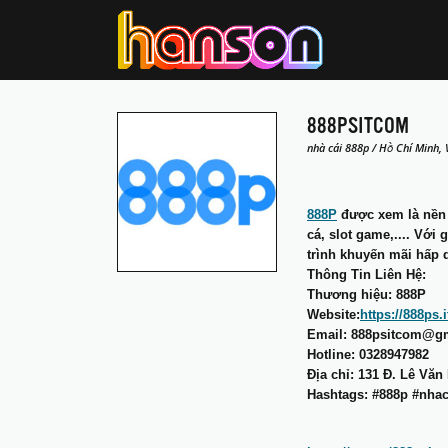
888PSITCOM
nhà cái 888p / Hồ Chí Minh,
888P
được xem là nền t
cá, slot game,.... Với
trình khuyến mãi hấp 
Thông Tin Liên Hệ:
Thương hiệu: 888P
Website:
https://888ps.
Email: 888psitcom@g
Hotline: 0328947982
Địa chỉ: 131 Đ. Lê Vă
Hashtags: #888p #nhac