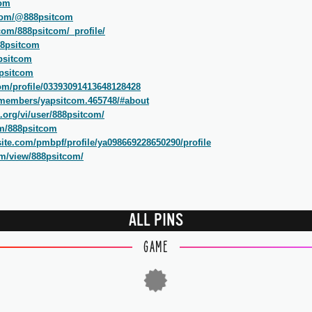
com
com/@888psitcom
com/888psitcom/_profile/
88psitcom
psitcom
8psitcom
om/profile/03393091413648128428
m/members/yapsitcom.465748/#about
a.org/vi/user/888psitcom/
om/888psitcom
xsite.com/pmbpf/profile/ya098669228650290/profile
om/view/888psitcom/
ALL PINS
GAME