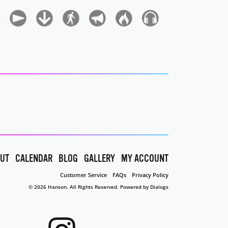
UT
CALENDAR
BLOG
GALLERY
MY ACCOUNT
Customer Service
FAQs
Privacy Policy
© 2026 Hanson. All Rights Reserved.
Powered by Dialogs