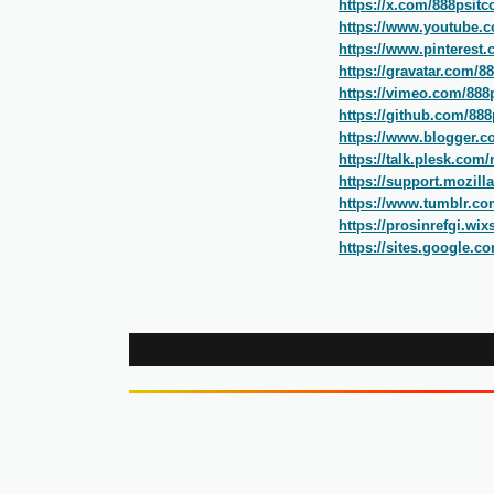
https://x.com/888psit
https://www.youtube.
https://www.pinterest.
https://gravatar.com/8
https://vimeo.com/888
https://github.com/88
https://www.blogger.c
https://talk.plesk.co
https://support.mozill
https://www.tumblr.c
https://prosinrefgi.wi
https://sites.google.c