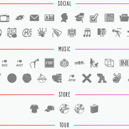
SOCIAL
1
1
MUSIC
STORE
TOUR