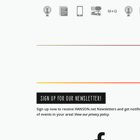
1
SIGN UP FOR OUR NEWSLETTER!
Sign up now to receive HANSON.net Newsletters and get notifi
of events in your area!
View our privacy policy.