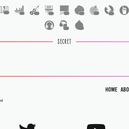
1
1
1
1
1
1
1
1
1
1
SECRET
HOME
ABO
ed