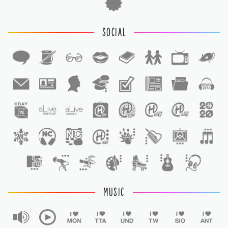
SOCIAL
1
1
MUSIC