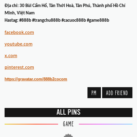
Địa chỉ: 30 Bùi Cẩm Hổ, Tân Thới Hoà, Tân Phú, Thành phố Hồ Chí
Minh, Việt Nam
Hastag: #888b #trangchu888b #cacuoc888b #game888b
facebook.com
youtube.com
x.com
pinterest.com
https://gravatar.com/888b2cocom
PM
ADD FRIEND
ALL PINS
GAME