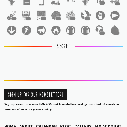
1
1
1
1
1
1
1
1
1
1
SECRET
SIGN UP FOR OUR NEWSLETTER!
Sign up now to receive HANSON.net Newsletters and get notified of events in
your area!
View our privacy policy.