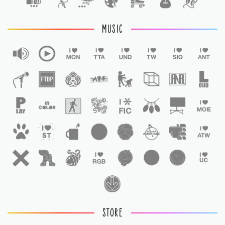
MUSIC
STORE