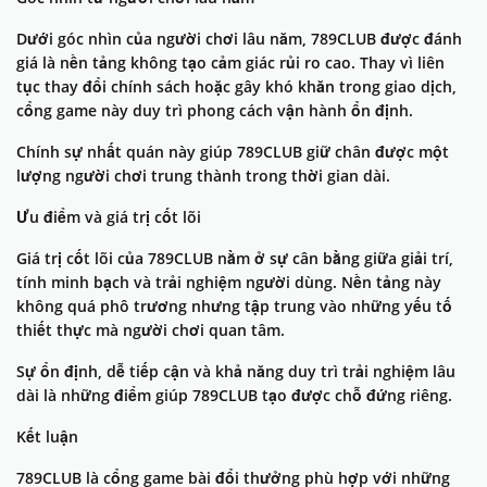
Dưới góc nhìn của người chơi lâu năm, 789CLUB được đánh
giá là nền tảng không tạo cảm giác rủi ro cao. Thay vì liên
tục thay đổi chính sách hoặc gây khó khăn trong giao dịch,
cổng game này duy trì phong cách vận hành ổn định.
Chính sự nhất quán này giúp 789CLUB giữ chân được một
lượng người chơi trung thành trong thời gian dài.
Ưu điểm và giá trị cốt lõi
Giá trị cốt lõi của 789CLUB nằm ở sự cân bằng giữa giải trí,
tính minh bạch và trải nghiệm người dùng. Nền tảng này
không quá phô trương nhưng tập trung vào những yếu tố
thiết thực mà người chơi quan tâm.
Sự ổn định, dễ tiếp cận và khả năng duy trì trải nghiệm lâu
dài là những điểm giúp 789CLUB tạo được chỗ đứng riêng.
Kết luận
789CLUB là cổng game bài đổi thưởng phù hợp với những