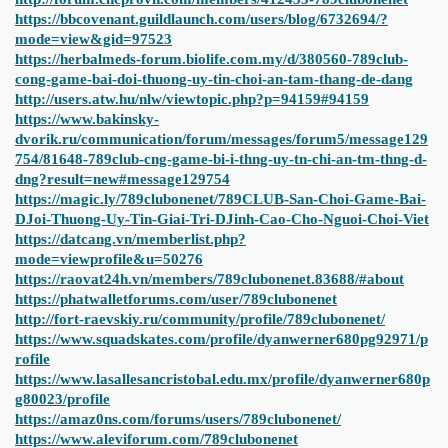
https://bbcovenant.guildlaunch.com/users/blog/6732694/?
mode=view&gid=97523
https://herbalmeds-forum.biolife.com.my/d/380560-789club-
cong-game-bai-doi-thuong-uy-tin-choi-an-tam-thang-de-dang
http://users.atw.hu/nlw/viewtopic.php?p=94159#94159
https://www.bakinsky-
dvorik.ru/communication/forum/messages/forum5/message129
754/81648-789club-cng-game-bi-i-thng-uy-tn-chi-an-tm-thng-d-
dng?result=new#message129754
https://magic.ly/789clubonenet/789CLUB-San-Choi-Game-Bai-
DJoi-Thuong-Uy-Tin-Giai-Tri-DJinh-Cao-Cho-Nguoi-Choi-Viet
https://datcang.vn/memberlist.php?
mode=viewprofile&u=50276
https://raovat24h.vn/members/789clubonenet.83688/#about
https://phatwalletforums.com/user/789clubonenet
http://fort-raevskiy.ru/community/profile/789clubonenet/
https://www.squadskates.com/profile/dyanwerner680pg92971/p
rofile
https://www.lasallesancristobal.edu.mx/profile/dyanwerner680p
g80023/profile
https://amaz0ns.com/forums/users/789clubonenet/
https://www.aleviforum.com/789clubonenet