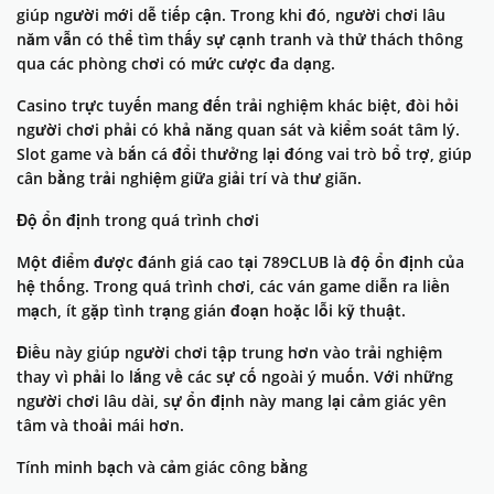
giúp người mới dễ tiếp cận. Trong khi đó, người chơi lâu
năm vẫn có thể tìm thấy sự cạnh tranh và thử thách thông
qua các phòng chơi có mức cược đa dạng.
Casino trực tuyến mang đến trải nghiệm khác biệt, đòi hỏi
người chơi phải có khả năng quan sát và kiểm soát tâm lý.
Slot game và bắn cá đổi thưởng lại đóng vai trò bổ trợ, giúp
cân bằng trải nghiệm giữa giải trí và thư giãn.
Độ ổn định trong quá trình chơi
Một điểm được đánh giá cao tại 789CLUB là độ ổn định của
hệ thống. Trong quá trình chơi, các ván game diễn ra liền
mạch, ít gặp tình trạng gián đoạn hoặc lỗi kỹ thuật.
Điều này giúp người chơi tập trung hơn vào trải nghiệm
thay vì phải lo lắng về các sự cố ngoài ý muốn. Với những
người chơi lâu dài, sự ổn định này mang lại cảm giác yên
tâm và thoải mái hơn.
Tính minh bạch và cảm giác công bằng