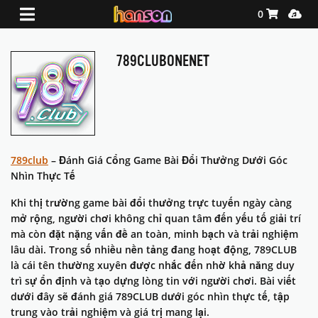
Shopping Ca
Media
0
789CLUBONENET
789club
– Đánh Giá Cổng Game Bài Đổi Thưởng Dưới Góc
Nhìn Thực Tế
Khi thị trường game bài đổi thưởng trực tuyến ngày càng
mở rộng, người chơi không chỉ quan tâm đến yếu tố giải trí
mà còn đặt nặng vấn đề an toàn, minh bạch và trải nghiệm
lâu dài. Trong số nhiều nền tảng đang hoạt động, 789CLUB
là cái tên thường xuyên được nhắc đến nhờ khả năng duy
trì sự ổn định và tạo dựng lòng tin với người chơi. Bài viết
dưới đây sẽ đánh giá 789CLUB dưới góc nhìn thực tế, tập
trung vào trải nghiệm và giá trị mang lại.