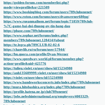
https://golden-forum.com/memberlist.php?
mode=viewprofile&u=221509
https://www.bookingblog.com/forum/users/789clubonenet/
https://www.roton.com/forums/users/dyanwerner680pg/
https://www.rueanmaihom.net/forum/topic/71859/789club-
%7C-game-bai-doi-thuong-uy-tin-hang-dau
https://pbase.com/789clubonenet/
https://www.zophar.net/forums/index.php?
members/789clubonenet.128414/#about
https://te.legra.ph/789CLUB-02-02-6
https://chanylib.ru/ru/forum/user/17944/
https://bn.quora.com/profile/Dyan-Werner
https://www.speedway-world.pl/forum/member.php?
action=profile&uid=425776
https://tulieu.violet.vn/user/show/id/15234980
https://anh135689999.violet.vn/user/show/id/15234980
https://violet.vn/user/show/id/15234980
https://www.bandsworksconcerts.info/index.php?789clubonenet
http://mura.hitobashira.org/index.php?789clubonenet
https://profile.hatena.ne.jp/club789onenet/
https://jobs.nefeshinternational.org/employers/4003329-
789clubonenet