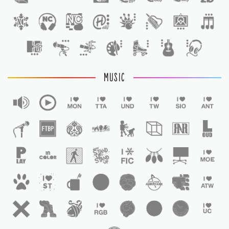
1
MUSIC