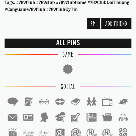
Tags:
#789Club #789club #789ClubGame #789ClubDoiThuong
#CongGame789Club #789ClubUyTin
PM
ADD FRIEND
ALL PINS
GAME
SOCIAL
1