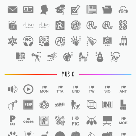
1
1
MUSIC