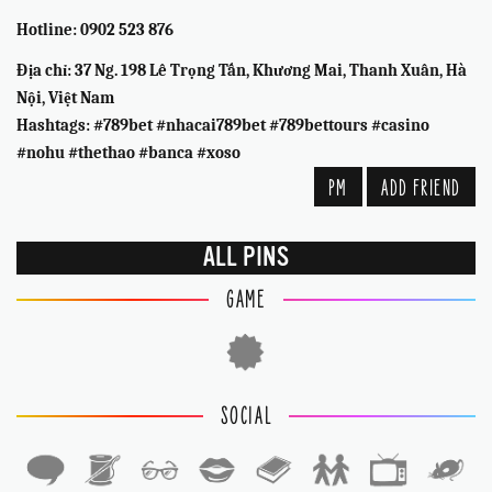
Hotline: 0902 523 876
Địa chỉ: 37 Ng. 198 Lê Trọng Tấn, Khương Mai, Thanh Xuân, Hà
Nội, Việt Nam
Hashtags: #789bet #nhacai789bet #789bettours #casino
#nohu #thethao #banca #xoso
PM
ADD FRIEND
ALL PINS
GAME
SOCIAL