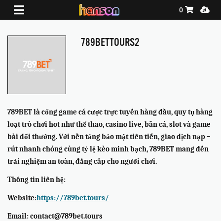
Shopping Ca
Media
0
789BETTOURS2
789BET
là cổng game cá cược trực tuyến hàng đầu, quy tụ hàng
loạt trò chơi hot như thể thao, casino live, bắn cá, slot và game
bài đổi thưởng. Với nền tảng bảo mật tiên tiến, giao dịch nạp –
rút nhanh chóng cùng tỷ lệ kèo minh bạch, 789BET mang đến
trải nghiệm an toàn, đẳng cấp cho người chơi.
Thông tin liên hệ:
Website:
https://789bet.tours/
Email: contact@789bet.tours