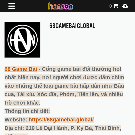
Shopping Ca
Media
0
68GAMEBAIGLOBAL
68 Game Bài
- Cổng game bài đổi thưởng hot
nhất hiện nay, nơi người chơi được đắm chìm
vào những thể loại game bài hấp dẫn như Bầu
cua, Tài xỉu, Xóc đĩa, Phỏm, Tiến lên, và nhiều
trò chơi khác.
Thông tin chi tiết:
Website:
https://68gamebai.global/
Địa chỉ: 219 Lê Đại Hành, P. Kỳ Bá, Thái Bình,