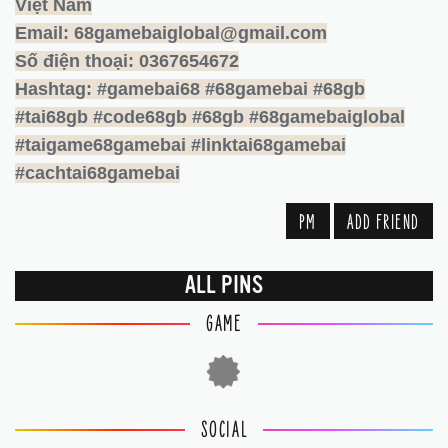
Việt Nam
Email: 68gamebaiglobal@gmail.com
Số điện thoại: 0367654672
Hashtag: #gamebai68 #68gamebai #68gb
#tai68gb #code68gb #68gb #68gamebaiglobal
#taigame68gamebai #linktai68gamebai
#cachtai68gamebai
PM
ADD FRIEND
ALL PINS
GAME
SOCIAL