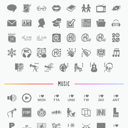
1
1
MUSIC