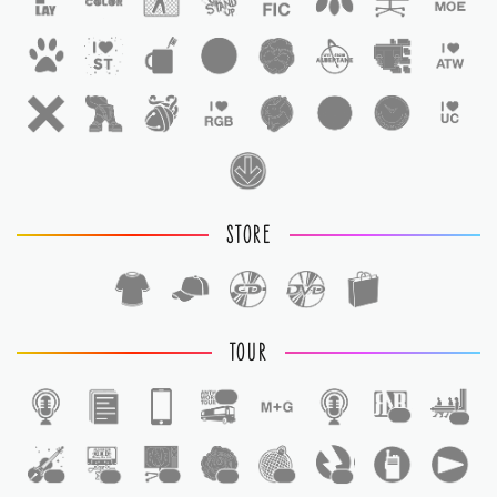
STORE
TOUR
1
1
1
1
1
1
1
1
1