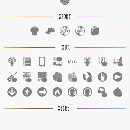
STORE
TOUR
1
1
1
1
1
1
1
1
1
1
1
SECRET