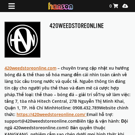
Shopping Ca
Media
0
420WEEDSTOREONLINE
420weedstoreonline.com
– chuyên trang cập nhật xu hướng
bóng đá & thể thao số hóa mang đến cái nhìn toàn cảnh về
làng túc cầu trong nước và quốc tế. Nguồn thông tin đáng
tin cậy cho người yêu thể thao và đam mê cá cược hợp
pháp.Thể loại: thể thao – bóng đá – giải trí sốTrụ sở làm việc:
tầng 7, tòa nhà Hitech Central, 27B Nguyễn Thị Minh Khai,
Quận 1, TP. Hồ Chí MinhHotline: 0908.432.789Website chính
thức:
https://420weedstoreonline.com/
Email hỗ trợ:
support@420weedstoreonline.comBiên tập & vận hành: Đội
ngũ 420weedstoreonline.com© Bản quyền thuộc
KANGKANG. nghiêm cấm sao chép dưới mọi hình thức khi