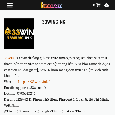
Shopping Ca
Media
0
33WINCINK
33WIN
là thiên đường giải trí trực tuyến, nơi người chơi vừa thử
thách bản thân vừa săn tìm cơ hội thắng lớn. Với kho game đa dạng
và nhiều ưu đãi giá trị, 33WIN luôn mang đến trải nghiệm kịch tính
khó quên.
Website:
https://33winc.ink/
Email: support@33wincink
Hotline: 0905510246
Địa chỉ: 2129/42 Đ. Phạm Thế Hiển, Phường 6, Quận 8, Hồ Chí Minh,
Việt Nam
#33win #33winc_ink #dangky33win #linkvao33win