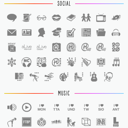
SOCIAL
1
1
MUSIC