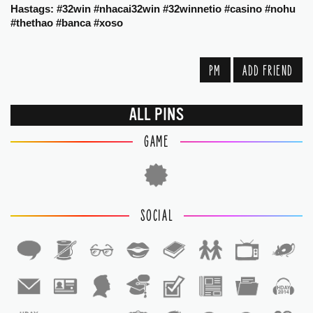
Hastags: #32win #nhacai32win #32winnetio #casino #nohu
#thethao #banca #xoso
PM
ADD FRIEND
ALL PINS
GAME
SOCIAL
1