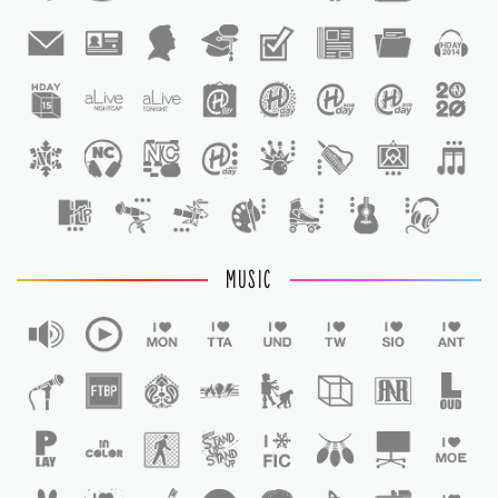
1
1
MUSIC