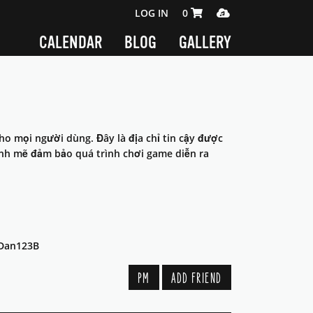
SHOPPING CART 0 ITEMS
MEDIA PLAYER
LOG IN
0
CALENDAR
BLOG
GALLERY
ho mọi người dùng. Đây là địa chỉ tin cậy được
nh mẽ đảm bảo quá trình chơi game diễn ra
gDan123B
PM
ADD FRIEND