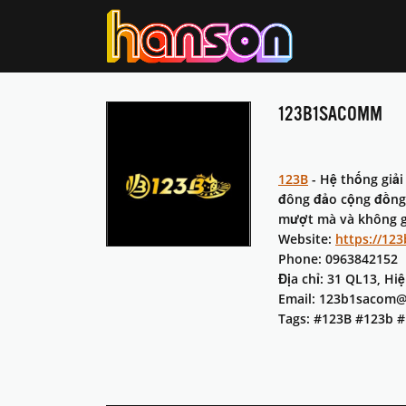
123B1SACOMM
123B
- Hệ thống giải
đông đảo cộng đồng 
mượt mà và không gặ
Website:
https://12
Phone: 0963842152
Địa chỉ: 31 QL13, Hi
Email: 123b1sacom
Tags: #123B #123b