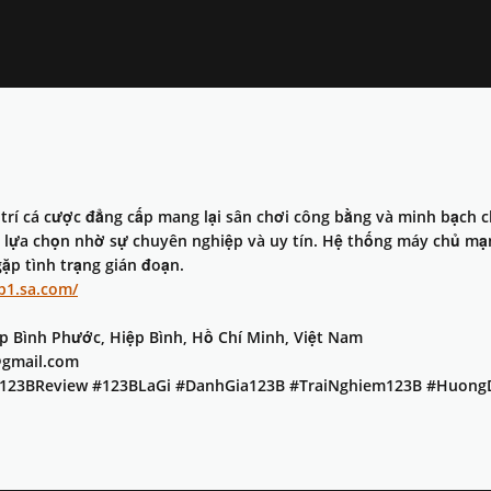
 trí cá cược đẳng cấp mang lại sân chơi công bằng và minh bạch c
lựa chọn nhờ sự chuyên nghiệp và uy tín. Hệ thống máy chủ mạ
p tình trạng gián đoạn.
3b1.sa.com/
ệp Bình Phước, Hiệp Bình, Hồ Chí Minh, Việt Nam
@gmail.com
 #123BReview #123BLaGi #DanhGia123B #TraiNghiem123B #Huon