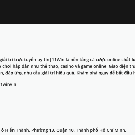
iải trí trực tuyến uy tín|11Win là nền tảng cá cược online chất 
rò chơi hấp dẫn như thể thao, casino và game online. Giao diện 
in, đáp ứng nhu cầu giải trí hiệu quả. Khám phá ngay để bắt đầu 
11winvin
Tô Hiến Thành, Phường 13, Quận 10, Thành phố Hồ Chí Minh.