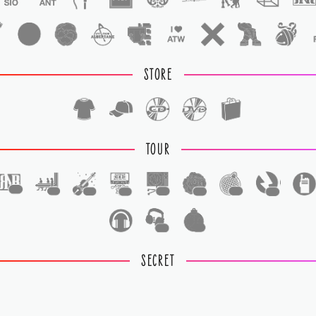
STORE
TOUR
1
1
1
1
1
1
1
1
1
1
SECRET