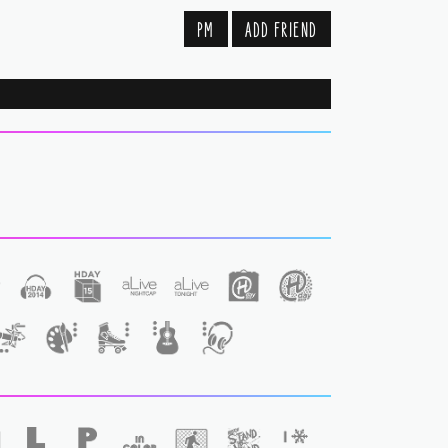
PM
ADD FRIEND