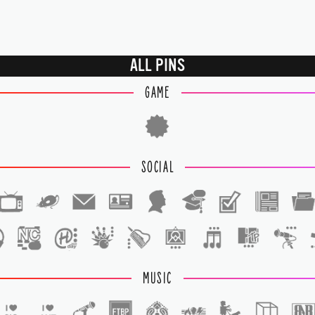
ALL PINS
GAME
SOCIAL
1
1
MUSIC