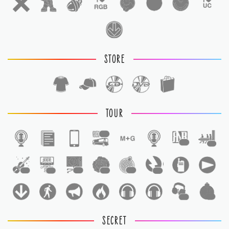
STORE
TOUR
1
1
1
1
1
1
1
1
1
1
1
SECRET