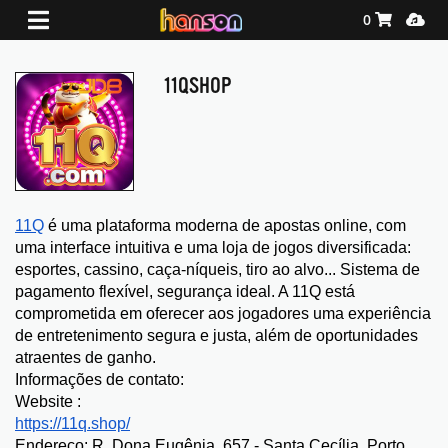
Shopping Ca
Media
0
11QSHOP
11Q
 é uma plataforma moderna de apostas online, com 
uma interface intuitiva e uma loja de jogos diversificada: 
esportes, cassino, caça-níqueis, tiro ao alvo... Sistema de 
pagamento flexível, segurança ideal. A 11Q está 
comprometida em oferecer aos jogadores uma experiência 
de entretenimento segura e justa, além de oportunidades 
atraentes de ganho.
Informações de contato:
Website :
https://11q.shop/
Endereço: R. Dona Eugênia, 657 - Santa Cecília, Porto 