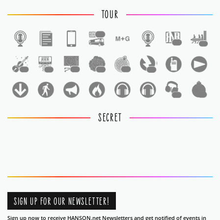
TOUR
1
1
1
1
1
1
1
1
1
1
1
SECRET
SIGN UP FOR OUR NEWSLETTER!
Sign up now to receive HANSON.net Newsletters and get notified of events in