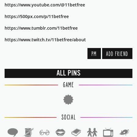
https://www.youtube.com/@11betfree
https://500px.com/p/11betfree
https://www.tumblr.com/11betfree
https://www.twitch.tv/11betfree/about
PM
ADD FRIEND
ALL PINS
GAME
SOCIAL