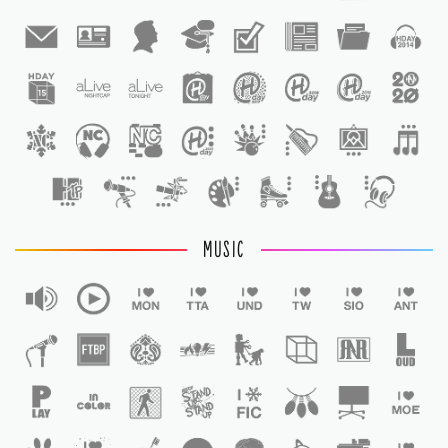
1
1
MUSIC