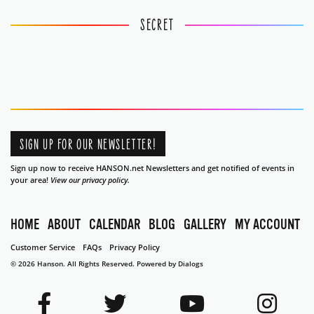
SECRET
SIGN UP FOR OUR NEWSLETTER!
Sign up now to receive HANSON.net Newsletters and get notified of events in
your area!
View our privacy policy.
HOME
ABOUT
CALENDAR
BLOG
GALLERY
MY ACCOUNT
Customer Service
FAQs
Privacy Policy
© 2026 Hanson. All Rights Reserved.
Powered by Dialogs