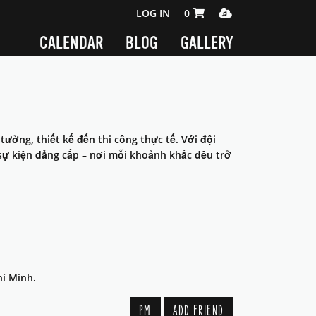
SHOPPING CART 0 ITEMS
MEDIA PLAYER
LOG IN
0
CALENDAR
BLOG
GALLERY
tưởng, thiết kế đến thi công thực tế. Với đội
sự kiện đẳng cấp – nơi mỗi khoảnh khắc đều trở
hí Minh.
PM
ADD FRIEND