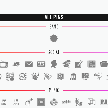
ALL PINS
GAME
SOCIAL
1
1
MUSIC