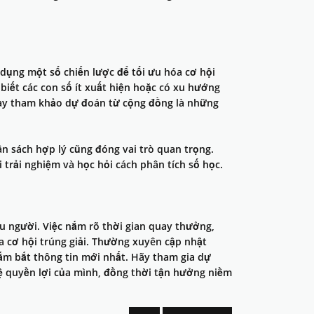
dụng một số chiến lược để tối ưu hóa cơ hội
biết các con số ít xuất hiện hoặc có xu hướng
 hay tham khảo dự đoán từ cộng đồng là những
n sách hợp lý cũng đóng vai trò quan trọng.
 trải nghiệm và học hỏi cách phân tích số học.
iều người. Việc nắm rõ thời gian quay thưởng,
a cơ hội trúng giải. Thường xuyên cập nhật
ắm bắt thông tin mới nhất. Hãy tham gia dự
ệ quyền lợi của mình, đồng thời tận hưởng niềm