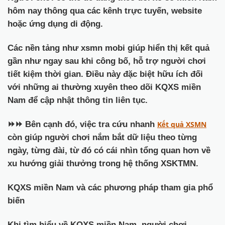
hôm nay thông qua các kênh trực tuyến, website
hoặc ứng dụng di động.
Các nền tảng như xsmn mobi giúp hiển thị kết quả
gần như ngay sau khi công bố, hỗ trợ người chơi
tiết kiệm thời gian. Điều này đặc biệt hữu ích đối
với những ai thường xuyên theo dõi KQXS miền
Nam để cập nhật thông tin liên tục.
⏩⏩ Bên cạnh đó, việc tra cứu nhanh
Kết quả XSMN
còn giúp người chơi nắm bắt dữ liệu theo từng
ngày, từng đài, từ đó có cái nhìn tổng quan hơn về
xu hướng giải thưởng trong hệ thống XSKTMN.
KQXS miền Nam và các phương pháp tham gia phổ
biến
Khi tìm hiểu về KQXS miền Nam, người chơi