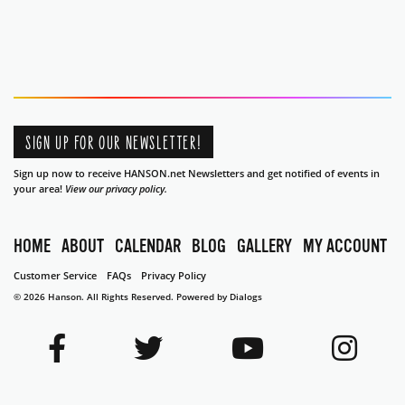
SIGN UP FOR OUR NEWSLETTER!
Sign up now to receive HANSON.net Newsletters and get notified of events in
your area!
View our privacy policy.
HOME
ABOUT
CALENDAR
BLOG
GALLERY
MY ACCOUNT
Customer Service
FAQs
Privacy Policy
© 2026 Hanson. All Rights Reserved.
Powered by Dialogs