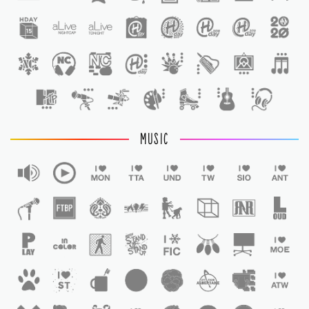
1
MUSIC