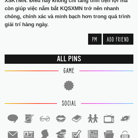
XSKTMN. Điều này không chỉ tăng tính tiện lợi mà
còn giúp việc nắm bắt KQSXMN trở nên nhanh
chóng, chính xác và minh bạch hơn trong quá trình
giải trí hàng ngày.
PM
ADD FRIEND
ALL PINS
GAME
SOCIAL
1