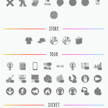
STORE
TOUR
1
1
1
1
1
1
1
1
1
1
1
SECRET